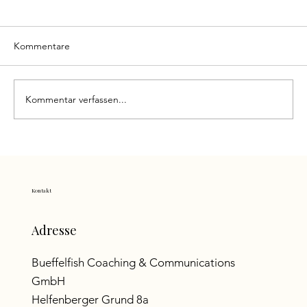
Kommentare
Kommentar verfassen...
Kontakt
Man kann sehr stark wirken und dennoch schon
lange innerlich müde sein. Innere Freiheit ist die
Adresse
Lösung!
Bueffelfish Coaching & Communications
GmbH
Helfenberger Grund 8a