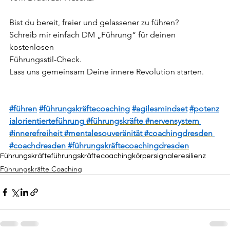
Bist du bereit, freier und gelassener zu führen? 
Schreib mir einfach DM „Führung“ für deinen 
kostenlosen
Führungsstil-Check. 
Lass uns gemeinsam Deine innere Revolution starten.
#führen
#führungskräftecoaching
#agilesmindset
#potenz
ialorientierteführung
#führungskräfte
#nervensystem
#innerefreiheit
#mentalesouveränität
#coachingdresden
#coachdresden
#führungskräftecoachingdresden
Führungskräfte
führungskräftecoaching
körpersignale
resilienz
Führungskräfte Coaching